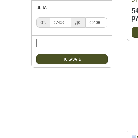
Пирамида
ЦЕНА:
Хит-Диван
5
Элегант
ру
ОТ:
ДО:
ПОКАЗАТЬ