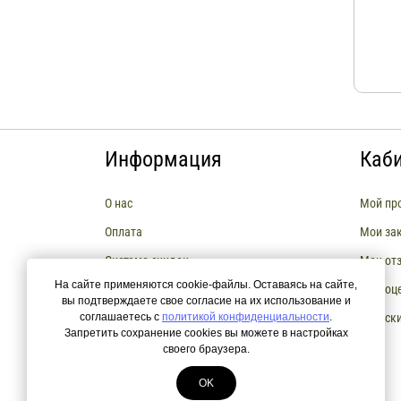
Информация
Каб
О нас
Мой пр
Оплата
Мои за
Система скидок
Мои от
На сайте применяются cookie-файлы. Оставаясь на сайте,
Сборка мебели
Мои оц
вы подтверждаете свое согласие на их использование и
соглашаетесь с
Возврат и Обмен товара
политикой конфиденциальности
.
Мои ск
Запретить сохранение cookies вы можете в настройках
РАССРОЧКА И КРЕДИТЫ
своего браузера.
OK