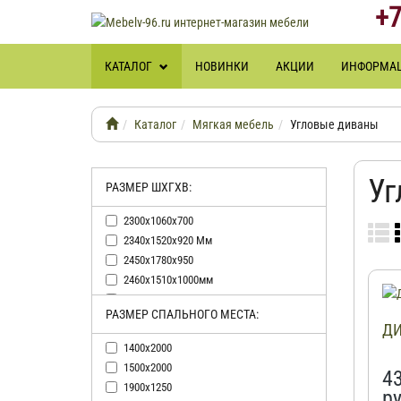
+7
КАТАЛОГ
НОВИНКИ
АКЦИИ
ИНФОРМА
Каталог
Мягкая мебель
Угловые диваны
Уг
РАЗМЕР ШХГХВ:
2300х1060х700
2340х1520х920 Мм
2450х1780х950
2460х1510х1000мм
2470х1750х910 Мм
РАЗМЕР СПАЛЬНОГО МЕСТА:
2480х1600х900
ДИ
2500х1600х890 Мм
1400х2000
2570х1550х980 Мм
1500х2000
4
2570х1570х910 Мм
1900х1250
ру
2590х1830х970 Мм