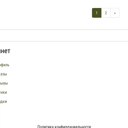
1
2
»
инет
офиль
казы
зывы
енки
идки
Политика конфиденциальности