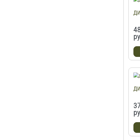
ДИ
4
ру
ДИ
3
ру