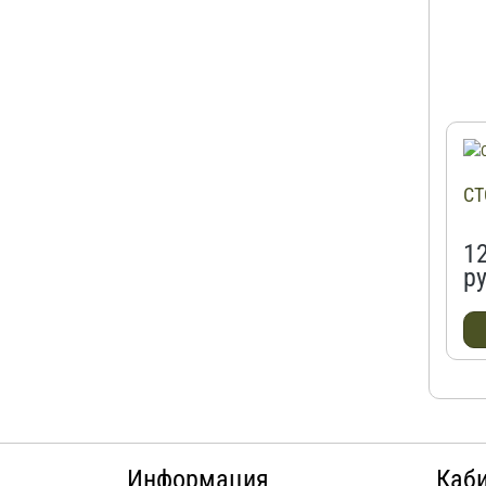
СТ
1
ру
Информация
Каб