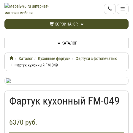
КАТАЛОГ
КОРЗИНА:
0Р.
НОВИНКИ
КАТАЛОГ
АКЦИИ
Каталог
Кухонные фартуки
Фартуки с фотопечатью
ИНФОРМАЦИЯ
Фартук кухонный FM-049
ДОСТАВКА
Фартук кухонный FM-049
КАБИНЕТ
КОНТАКТЫ
6370
руб.