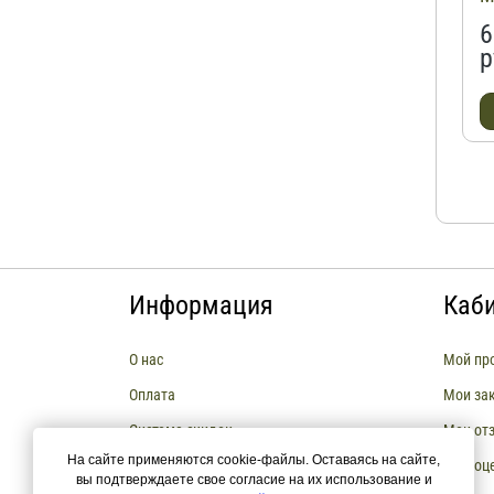
6
р
Информация
Каб
О нас
Мой пр
Оплата
Мои за
Система скидок
Мои от
На сайте применяются cookie-файлы. Оставаясь на сайте,
Сборка мебели
Мои оц
вы подтверждаете свое согласие на их использование и