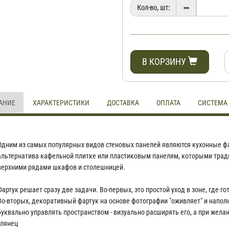
Кол-во, шт:
В КОРЗИНУ
АНИЕ
ХАРАКТЕРИСТИКИ
ДОСТАВКА
ОПЛАТА
СИСТЕМА
Одним из самых популярных видов стеновых панелей являются кухонные фа
альтернатива кафельной плитке или пластиковым панелям, которыми трад
верхними рядами шкафов и столешницей.
Фартук решает сразу две задачи. Во-первых, это простой уход в зоне, где г
Во-вторых, декоративный фартук на основе фотографии "оживляет" и наполня
буквально управлять пространством - визуально расширять его, а при жела
глянец