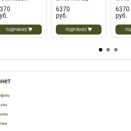
370
6370
6370
уб.
руб.
руб.
ПОДРОБНЕЕ
ПОДРОБНЕЕ
ПО
инет
офиль
казы
зывы
енки