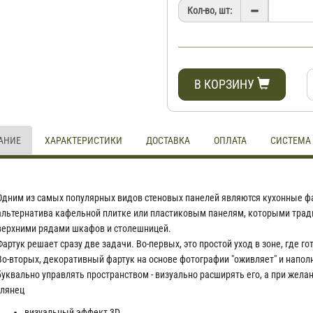
Кол-во, шт:
В КОРЗИНУ
АНИЕ
ХАРАКТЕРИСТИКИ
ДОСТАВКА
ОПЛАТА
СИСТЕМА
Одним из самых популярных видов стеновых панелей являются кухонные фа
альтернатива кафельной плитке или пластиковым панелям, которыми трад
верхними рядами шкафов и столешницей.
Фартук решает сразу две задачи. Во-первых, это простой уход в зоне, где г
Во-вторых, декоративный фартук на основе фотографии "оживляет" и наполня
буквально управлять пространством - визуально расширять его, а при жел
глянец
визуальный эффект 3D