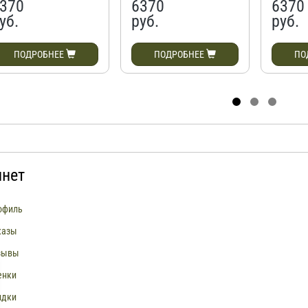
370
6370
6370
уб.
руб.
руб.
ПОДРОБНЕЕ
ПОДРОБНЕЕ
ПО
инет
офиль
казы
зывы
енки
идки