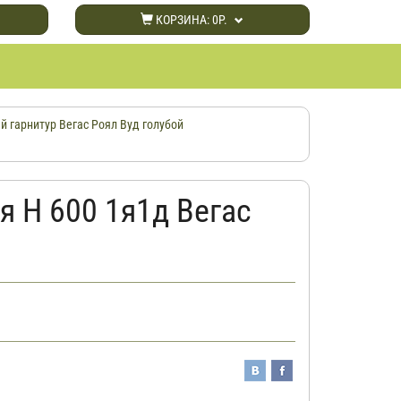
КОРЗИНА:
0Р.
й гарнитур Вегас Роял Вуд голубой
я Н 600 1я1д Вегас