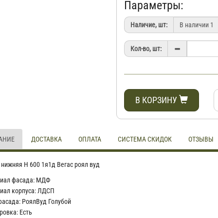
Параметры:
Наличие, шт:
Кол-во, шт:
В КОРЗИНУ
АНИЕ
ДОСТАВКА
ОПЛАТА
СИСТЕМА СКИДОК
ОТЗЫВЫ
 нижняя Н 600 1я1д Вегас роял вуд
иал фасада:
МДФ
иал корпуса:
ЛДСП
фасада:
РоялВуд Голубой
ровка:
Есть