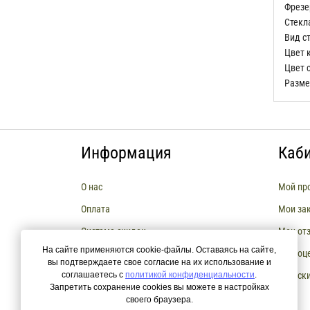
Фрезе
Стекл
Вид с
Цвет 
Цвет 
Разме
Информация
Каб
О нас
Мой пр
Оплата
Мои за
Система скидок
Мои от
На сайте применяются cookie-файлы. Оставаясь на сайте,
Сборка мебели
Мои оц
вы подтверждаете свое согласие на их использование и
соглашаетесь с
Возврат и Обмен товара
политикой конфиденциальности
.
Мои ск
Запретить сохранение cookies вы можете в настройках
РАССРОЧКА И КРЕДИТЫ
своего браузера.