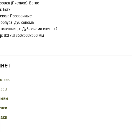
ровка (Рисунок):
Вегас
а:
Есть
текол:
Прозрачные
корпуса:
дуб сонома
столешницы:
Дуб сонома светлый
р: ВхГхШ 850х503х600 мм
инет
офиль
казы
зывы
енки
идки