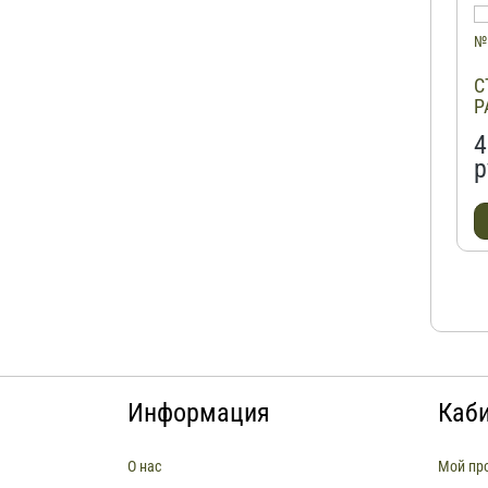
С
Р
4
р
Информация
Каб
О нас
Мой пр