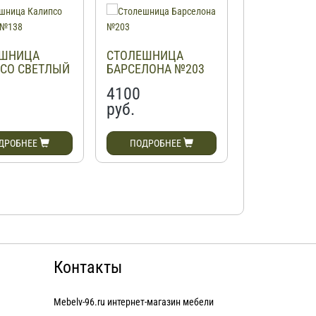
ЕШНИЦА
СТОЛЕШНИЦА
СТОЛЕШНИ
СО СВЕТЛЫЙ
БАРСЕЛОНА №203
ВИТРУМ ГР
№117
4100
4100
руб.
руб.
ДРОБНЕЕ
ПОДРОБНЕЕ
ПОДРОБН
Контакты
Mebelv-96.ru интернет-магазин мебели