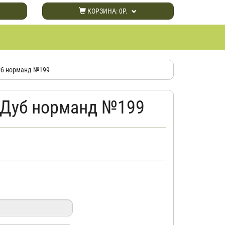
КОРЗИНА:
0Р.
уб норманд №199
 Дуб норманд №199