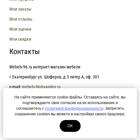
Мои заказы
Мои отзывы
Мои оценки
Мои скидки
Контакты
Mebelv-96.ru интернет-магазин мебели
г.Екатеринбург ул. Шоферов, д.5 литер А, оф. 301
e-mail:
mebelv-96@yandex.ru
На сайте применяются cookie-файлы. Оставаясь на сайте, вы
+7(343)361-81-78
подтверждаете свое согласие на их использование и
соглашаетесь с
политикой конфиденциальности
. Запретить
сохранение cookies вы можете в настройках своего браузера.
Политика конфиденциальности
OK
© 2015 Mebelv-96.ru интернет-магазин мебели. Создание сайта —
ЛегионА