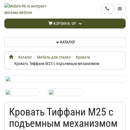
КАТАЛОГ
КОРЗИНА:
0Р.
НОВИНКИ
КАТАЛОГ
АКЦИИ
Каталог
Мебель для спален
Кровати
ИНФОРМАЦИЯ
Кровать Тиффани М25 с подъемным механизмом
ДОСТАВКА
КАБИНЕТ
Кровать Тиффани М25 с
КОНТАКТЫ
подъемным механизмом