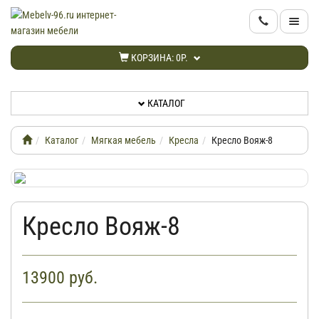
КАТАЛОГ
КОРЗИНА:
0Р.
НОВИНКИ
КАТАЛОГ
АКЦИИ
Каталог
Мягкая мебель
Кресла
Кресло Вояж-8
ИНФОРМАЦИЯ
ДОСТАВКА
Кресло Вояж-8
КАБИНЕТ
13900
руб.
КОНТАКТЫ