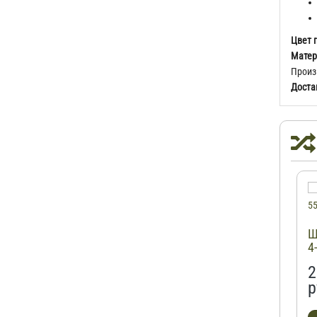
Цвет 
Матер
Произ
Доста
Ш
4
2
р