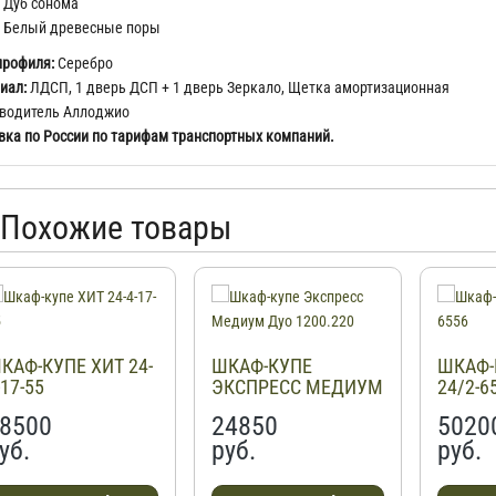
Дуб сонома
Белый древесные поры
профиля:
Серебро
иал:
ЛДСП, 1 дверь ДСП + 1 дверь Зеркало, Щетка амортизационная
водитель Аллоджио
вка по России по тарифам транспортных компаний.
Похожие товары
КАФ-КУПЕ ХИТ 24-
ШКАФ-КУПЕ
ШКАФ-К
-17-55
ЭКСПРЕСС МЕДИУМ
24/2-6
ДУО 1200.220
8500
24850
5020
уб.
руб.
руб.