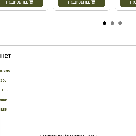
ПОДРОБНЕЕ
ПОДРОБНЕЕ
ПО
инет
офиль
казы
зывы
енки
идки