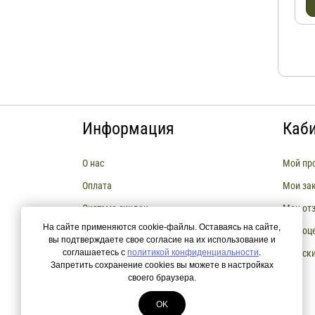
Информация
Каб
О нас
Мой пр
Оплата
Мои за
Система скидок
Мои от
На сайте применяются cookie-файлы. Оставаясь на сайте,
Сборка мебели
Мои оц
вы подтверждаете свое согласие на их использование и
соглашаетесь с
Возврат и Обмен товара
политикой конфиденциальности
.
Мои ск
Запретить сохранение cookies вы можете в настройках
РАССРОЧКА И КРЕДИТЫ
своего браузера.
OK