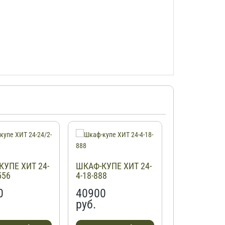
УПЕ ХИТ 24-
ШКАФ-КУПЕ ХИТ 24-
ШКАФ-КУПЕ 
556
4-18-888
20-151
0
40900
37900
руб.
руб.