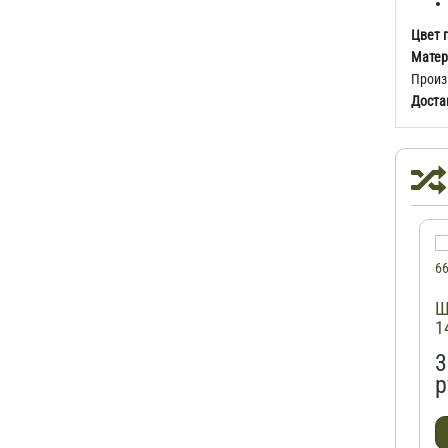
Цвет 
Матер
Произ
Доста
Ш
1
3
р