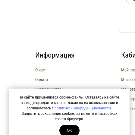
Информация
Каб
О нас
Мой пр
Оплата
Мои за
Система скидок
Мои от
На сайте применяются cookie-файлы. Оставаясь на сайте,
Сборка мебели
Мои оц
вы подтверждаете свое согласие на их использование и
соглашаетесь с
Возврат и Обмен товара
политикой конфиденциальности
.
Мои ск
Запретить сохранение cookies вы можете в настройках
РАССРОЧКА И КРЕДИТЫ
своего браузера.
OK