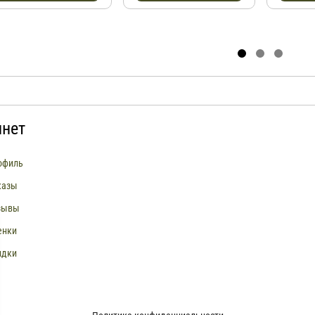
инет
офиль
казы
зывы
енки
идки