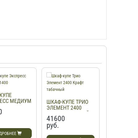
КУПЕ
ШКАФ-КУПЕ 
ЕСС МЕДИУМ
4-15-15
ШКАФ-КУПЕ ТРИО
ЭЛЕМЕНТ 2400
0
26300
КРАФТ ТАБАЧНЫЙ
41600
руб.
руб.
ДРОБНЕЕ
ПОДРОБН