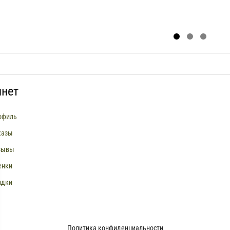
инет
офиль
казы
зывы
енки
идки
Политика конфиденциальности