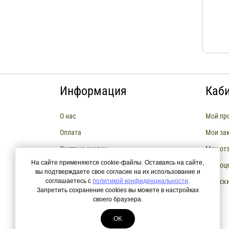
Информация
Каб
О нас
Мой пр
Оплата
Мои за
Система скидок
Мои от
На сайте применяются cookie-файлы. Оставаясь на сайте,
Сборка мебели
Мои оц
вы подтверждаете свое согласие на их использование и
соглашаетесь с
Возврат и Обмен товара
политикой конфиденциальности
.
Мои ск
Запретить сохранение cookies вы можете в настройках
РАССРОЧКА И КРЕДИТЫ
своего браузера.
OK