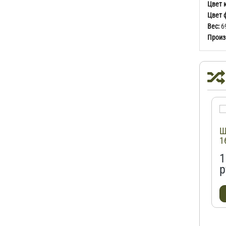
Цвет 
Цвет 
Вес:
69
Произ
Ш
1
1
р