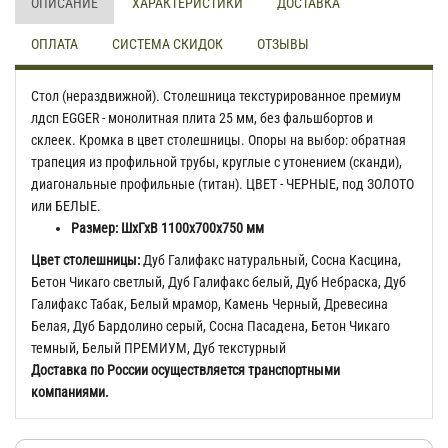
ОПИСАНИЕ
ХАРАКТЕРИСТИКИ
ДОСТАВКА
ОПЛАТА
СИСТЕМА СКИДОК
ОТЗЫВЫ
Стол (нераздвижной). Столешница текстурированное премиум
лдсп EGGER - монолитная плита 25 мм, без фальшбортов и
склеек. Кромка в цвет столешницы. Опоры на выбор: обратная
трапеция из профильной трубы, круглые с утонением (сканди),
диагональные профильные (титан). ЦВЕТ - ЧЕРНЫЕ, под ЗОЛОТО
или БЕЛЫЕ.
Размер: ШхГхВ 1100х700х750 мм
Цвет столешницы:
Дуб Галифакс натуральный, Сосна Касцина,
Бетон Чикаго светлый, Дуб Галифакс белый, Дуб Небраска, Дуб
Галифакс Табак, Белый мрамор, Камень Черный, Древесина
Белая, Дуб Бардолино серый, Сосна Пасадена, Бетон Чикаго
темный, Белый ПРЕМИУМ, Дуб текстурный
Доставка по России осуществляется транспортными
компаниями.