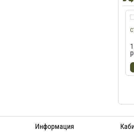
С
1
р
Информация
Каб