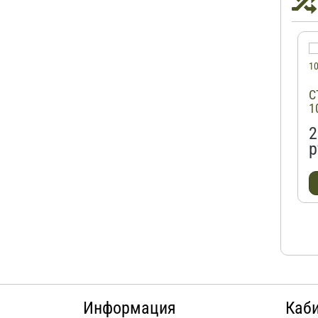
С
1
2
р
Информация
Каб