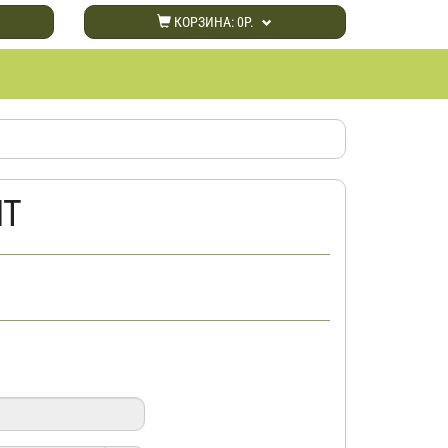
КОРЗИНА:
0Р.
НТ