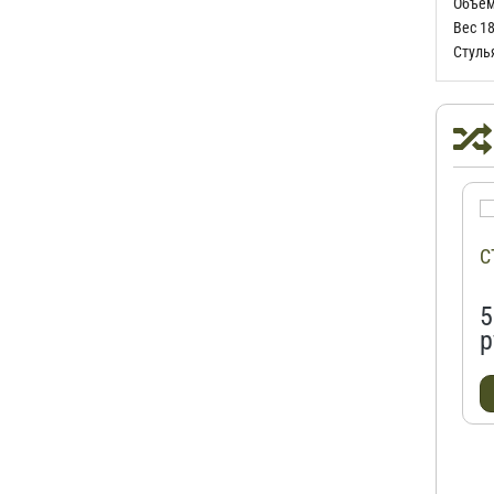
Объе
Вес 1
Стуль
С
5
р